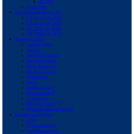
ab 2000
Personalia
Landesnachrichten (LN)
LN heute bis 2020
LN 2019 bis 2010
LN 2010 bis 1994
LN 1994 bis 1973
Bezirksgruppen
Landesverein
Aachen
Bergisches Land
Bochum-Witten
DFG Bonn e.V.
Castrop-Rauxel
Düsseldorf
Essen
Hagen-Siegen
Hochsauerland
Leverkusen
DFG Münster e.V.
Recklinghausen-Dorsten
Termine und Events
Liste
Monatskalender
Wochenkalender