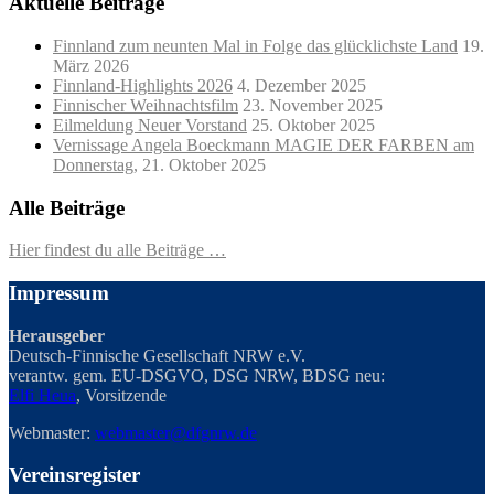
Aktuelle Beiträge
Finnland zum neunten Mal in Folge das glücklichste Land
19.
März 2026
Finnland-Highlights 2026
4. Dezember 2025
Finnischer Weihnachtsfilm
23. November 2025
Eilmeldung Neuer Vorstand
25. Oktober 2025
Vernissage Angela Boeckmann MAGIE DER FARBEN am
Donnerstag,
21. Oktober 2025
Alle Beiträge
Hier findest du alle Beiträge …
Impressum
Herausgeber
Deutsch-Finnische Gesellschaft NRW e.V.
verantw. gem. EU-DSGVO, DSG NRW, BDSG neu:
Elfi Heua
, Vorsitzende
Webmaster:
webmaster@dfgnrw.de
Vereinsregister