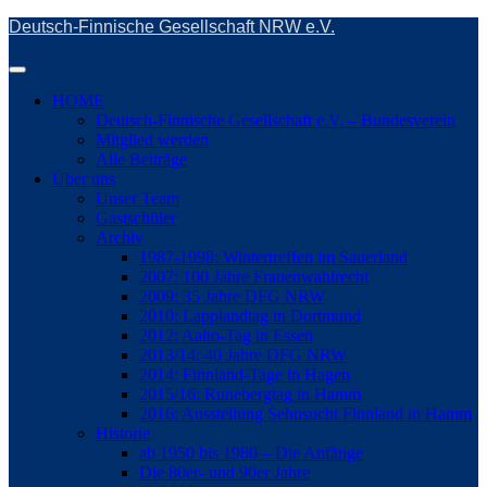
Skip
Deutsch-Finnische Gesellschaft NRW e.V.
to
main
Toggle
content
navigation
HOME
Deutsch-Finnische Gesellschaft e.V. – Bundesverein
Mitglied werden
Alle Beiträge
Über uns
Unser Team
Gastschüler
Archiv
1987-1998: Wintertreffen im Sauerland
2007: 100 Jahre Frauenwahlrecht
2009: 35 Jahre DFG NRW
2010: Lapplandtag in Dortmund
2012: Aalto-Tag in Essen
2013/14: 40 Jahre DFG NRW
2014: Finnland-Tage in Hagen
2015/16: Runebergtag in Hamm
2016: Ausstellung Sehnsucht Finnland in Hamm
Historie
ab 1950 bis 1980 – Die Anfänge
Die 80er- und 90er Jahre