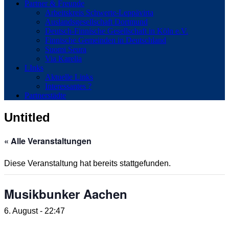
Partner & Freunde
Arbeitskreis Schwerte-Leppävirta
Auslandsgesellschaft Dortmund
Deutsch-Finnische Gesellschaft in Köln e.V.
Finnische Gemeinden in Deutschland
Suomi Seura
Via Karelia
LInks
Aktuelle Links
Interessantes ?
Partnerstädte
Untitled
« Alle Veranstaltungen
Diese Veranstaltung hat bereits stattgefunden.
Musikbunker Aachen
6. August - 22:47